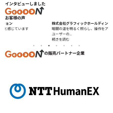
インタビューしました
お客様の声
株式会社グラフィックホールディングス
F
暗闇の道を明るく照らし、操作をアテンドしてくれる仕組みと、
自
ユーザーの...
度の
続きを読む
続
の販売パートナー企業