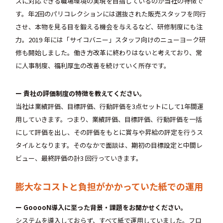
スに対応できる職場環境の実現を目指しているのが当社の特徴で
す。年2回のパリコレクションには選抜された販売スタッフを同行
させ、本物を見る目を鍛える機会を与えるなど、研修制度にも注
力。2019 年には「サイコバニー」スタッフ向けのニューヨーク研
修も開始しました。働き方改革に終わりはないと考えており、常
に人事制度、福利厚生の改善を続けていく所存です。
ー 貴社の評価制度の特徴を教えてください。
当社は業績評価、目標評価、行動評価を3点セットにして1年間運
用していきます。つまり、業績評価、目標評価、行動評価を一括
にして評価を出し、その評価をもとに賞与や昇給の評定を行うス
タイルとなります。そのなかで面談は、期初の目標設定と中間レ
ビュー、最終評価の計3 回行っていきます。
膨大なコストと負担がかかっていた紙での運用
ー GooooN導入に至った背景・課題をお聞かせください。
システムを導入しておらず、すべて紙で運用していました。フロ