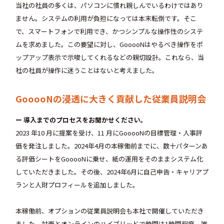
当社の社員の多くは、パソコンに慣れ親しんでいるわけではあり
ません。システムの利用が負担になっては本末転倒です。そこ
で、スマートフォンで利用でき、かつシンプルな操作性のシステ
ムを求めました。この要望に対し、GooooNはやるべき操作をポ
ップアップ表示で示唆してくれるなどの親切設計。これなら、当
社の社員が操作に迷うことはないと考えました。
GooooNの浸透に大きく貢献した従業員説明会
ー 導入までのプロセスをお聞かせください。
2023 年10 月に提案を受け、11 月にGooooNの目標管理・人事評
価を発注しました。2024年4月の本稼働前までに、数十パターンあ
る評価シートをGooooNに乗せ、紙の運用をそのままシステム化
していただきました。その後、2024年6月に自己申告・キャリアプ
ランと人財プロフィールを追加しました。
本稼働前、オプションの従業員説明会も本社で開催していただき
ました。対面とオンラインのハイブリッドで時間は1時間程度。誰