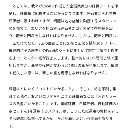
ーとしては、我々がExcelで作成した全従業員分の評価シートを印
刷し、評価者に配布することから始まります。評価者はそれを被
評価者に渡すわけですが、問題は地方店舗に勤務するスタッフへ
の配布です。エリアを担当する評価者が自分の足で各店舗を回
り、配布と回収をしなければなりません。しかも、配布と回収は
一回だけでなく、3回の面談ごとに配布と回収を繰り返すフロー。
最終的にその紙を別のExcelのシートにまとめて評定会議で上程す
るまで、とにかく紙が行き来します。基本的には1年間同じ紙で運
用しますが、異動や役割が変わると2枚目の紙が発生します。損傷
や紛失した際には、新しい紙を用意しなければなりません。
課題はとにかく「コストがかかること」、そして、紙を印刷し集
計する我々、およびエリアを担当する評価者などに「人的リソー
スの負担がかかること」です。業績評価、目標評価、行動評価の3
点セットを1年運用するスタイルは、こうした紙運用の負担を少し
でも軽減し効率化するため、たどり着いたという側面もありま
す。